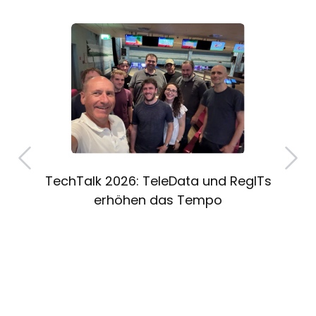
g
TechTalk 2026: TeleData und RegITs
erhöhen das Tempo