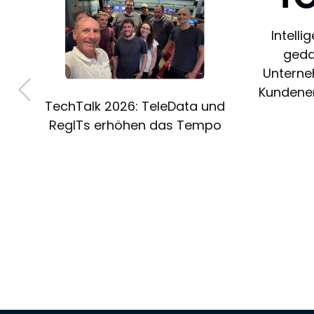
Intelli
geda
Unterne
Kundener
TechTalk 2026: TeleData und
RegITs erhöhen das Tempo