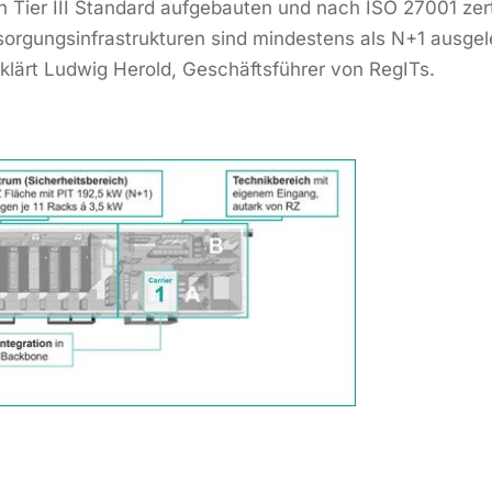
h Tier III Standard aufgebauten und nach ISO 27001 zert
rgungsinfrastrukturen sind mindestens als N+1 ausgel
klärt Ludwig Herold, Geschäftsführer von RegITs.