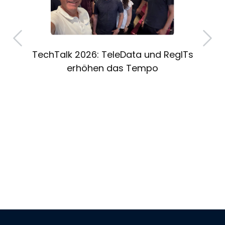
g
TechTalk 2026: TeleData und RegITs
erhöhen das Tempo